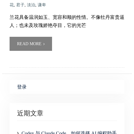
花
,
君子
,
淡泊
,
谦卑
兰花具备温润如玉、宽容和顺的性情。不像牡丹富贵逼
人；也未及玫瑰娇艳夺目，它的光芒
READ MORE
登录
近期文章
Codex 与 Claude Code，如何选择 AI 编程助手