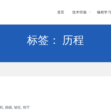
首页
技术经验
编程学
标签： 历程
程
,
婚姻
,
皱纹
,
相守