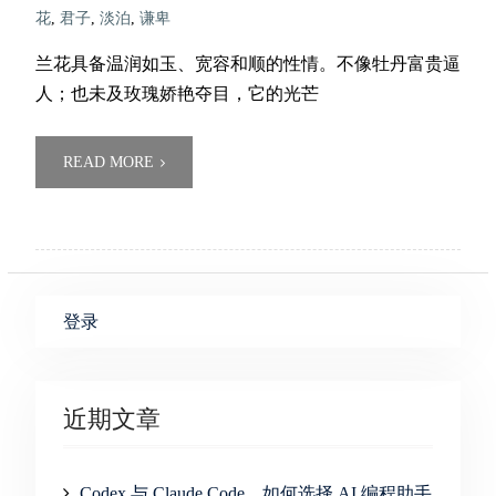
花
,
君子
,
淡泊
,
谦卑
兰花具备温润如玉、宽容和顺的性情。不像牡丹富贵逼
人；也未及玫瑰娇艳夺目，它的光芒
READ MORE
登录
近期文章
Codex 与 Claude Code，如何选择 AI 编程助手