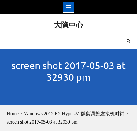
Skip
大隐中心
to
content
screen shot 2017-05-03 at
32930 pm
Home
Windows 2012 R2 Hyper-V 群集调整虚拟机时钟
screen shot 2017-05-03 at 32930 pm