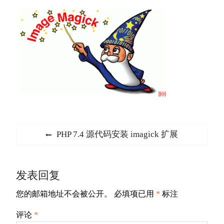
文
Previous
PHP 7.4 源代码安装 imagick 扩展
章
post:
导
发表回复
航
您的邮箱地址不会被公开。
必填项已用
*
标注
评论
*