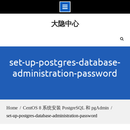
Skip
大隐中心
to
content
set-up-postgres-database-
administration-password
Home
CentOS 8 系统安装 PostgreSQL 和 pgAdmin
set-up-postgres-database-administration-password