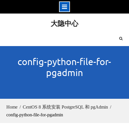
Skip
大隐中心
to
content
config-python-file-for-
pgadmin
Home
CentOS 8 系统安装 PostgreSQL 和 pgAdmin
config-python-file-for-pgadmin