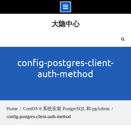
Skip
大隐中心
to
content
config-postgres-client-
auth-method
Home
CentOS 8 系统安装 PostgreSQL 和 pgAdmin
config-postgres-client-auth-method