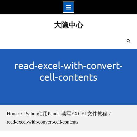
Skip
大隐中心
to
content
read-excel-with-convert-
cell-contents
Home
Python使用Pandas读写EXCEL文件教程
read-excel-with-convert-cell-contents