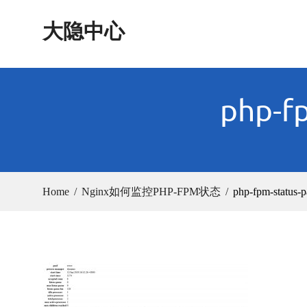
Skip
大隐中心
to
content
php-f
Home
Nginx如何监控PHP-FPM状态
php-fpm-status-