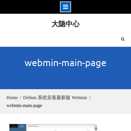
Skip
大隐中心
to
content
webmin-main-page
Home
Debian 系统安装最新版 Webmin
webmin-main-page