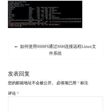
文
Previous
如何使用SSHFS通过SSH连接远程Linux文
章
post:
件系统
导
航
发表回复
您的邮箱地址不会被公开。
必填项已用
*
标注
评论
*