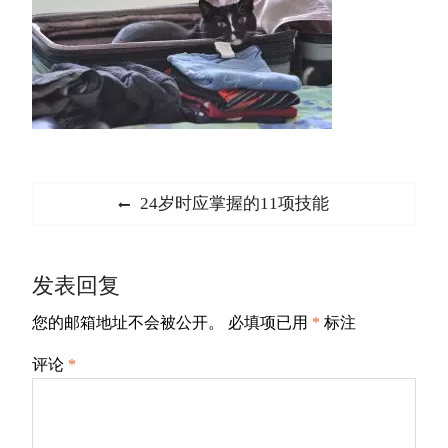
文
Previous
24岁时应掌握的11项技能
章
post:
导
发表回复
航
您的邮箱地址不会被公开。
必填项已用
*
标注
评论
*