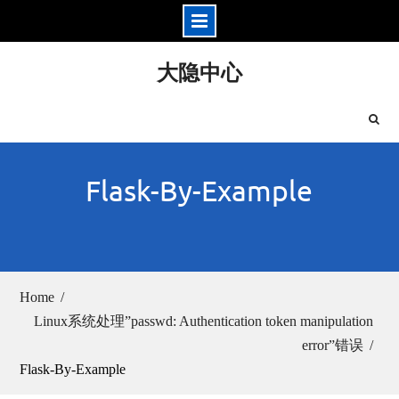
Skip
大隐中心
to
content
Flask-By-Example
Home
Linux系统处理”passwd: Authentication token manipulation
error”错误
Flask-By-Example