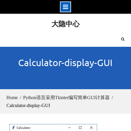
Skip
大隐中心
to
content
Calculator-display-GUI
Home
Python语言采用Tkinter编写简单GUI计算器
Calculator-display-GUI