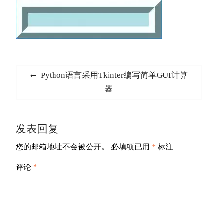
文
Previous
Python语言采用Tkinter编写简单GUI计算
章
post:
器
导
航
发表回复
您的邮箱地址不会被公开。
必填项已用
*
标注
评论
*