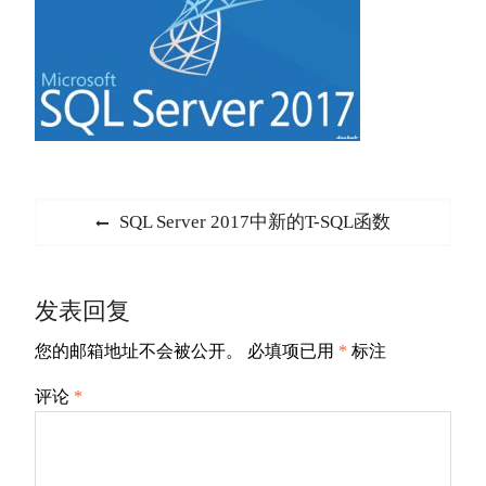
文
Previous
SQL Server 2017中新的T-SQL函数
章
post:
导
发表回复
航
您的邮箱地址不会被公开。
必填项已用
*
标注
评论
*