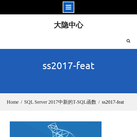
Skip
大隐中心
to
content
ss2017-feat
Home
SQL Server 2017中新的T-SQL函数
ss2017-feat