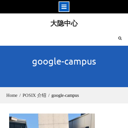
Skip
大隐中心
to
content
google-campus
Home
POSIX 介绍
google-campus