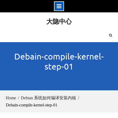
Skip
大隐中心
to
content
Debain-compile-kernel-
step-01
Home
Debian 系统如何编译安装内核
Debain-compile-kernel-step-01