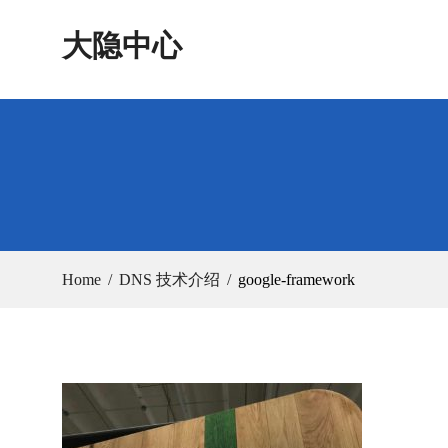
Skip
大隐中心
to
content
Home
DNS 技术介绍
google-framework