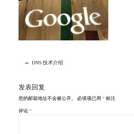
文
Previous
DNS 技术介绍
post:
章
导
发表回复
航
您的邮箱地址不会被公开。
必填项已用
*
标注
评论
*