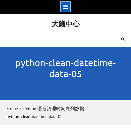
Skip
大隐中心
to
content
python-clean-datetime-
data-05
Home
Python 语言清理时间序列数据
python-clean-datetime-data-05