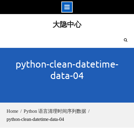
Skip
大隐中心
to
content
python-clean-datetime-
data-04
Home
Python 语言清理时间序列数据
python-clean-datetime-data-04