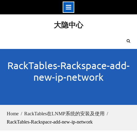
Skip
大隐中心
to
content
RackTables-Rackspace-add-
new-ip-network
Home
RackTables在LNMP系统的安装及使用
RackTables-Rackspace-add-new-ip-network