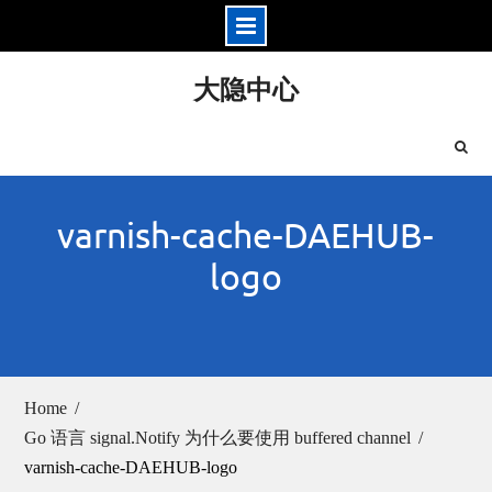
Skip
大隐中心
to
content
varnish-cache-DAEHUB-
logo
Home
Go 语言 signal.Notify 为什么要使用 buffered channel
varnish-cache-DAEHUB-logo