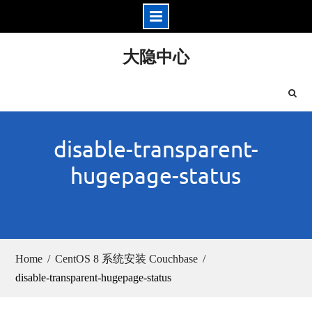
Skip
大隐中心
to
content
disable-transparent-
hugepage-status
Home
CentOS 8 系统安装 Couchbase
disable-transparent-hugepage-status