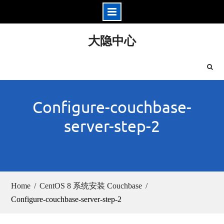
Skip
大隐中心
to
content
Configure-couchbase-
server-step-2
Home
CentOS 8 系统安装 Couchbase
Configure-couchbase-server-step-2