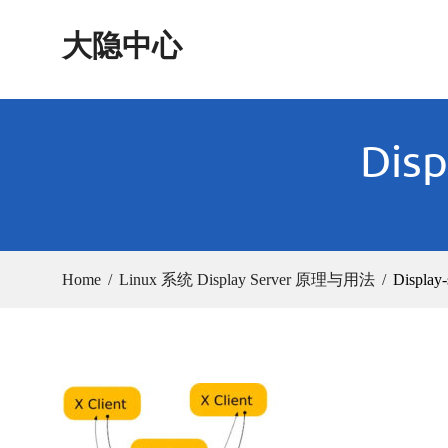
Skip
大隐中心
to
content
Disp
Home
Linux 系统 Display Server 原理与用法
Display-