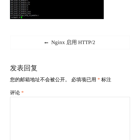
文
Previous
Nginx 启用 HTTP/2
章
post:
导
发表回复
航
您的邮箱地址不会被公开。
必填项已用
*
标注
评论
*