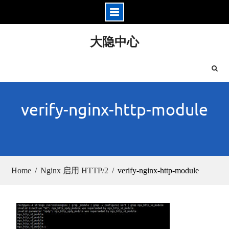
Skip
大隐中心
to
content
verify-nginx-http-module
Home
Nginx 启用 HTTP/2
verify-nginx-http-module