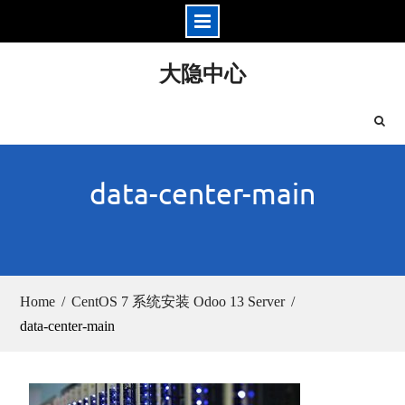
Skip
大隐中心
to
content
data-center-main
Home
CentOS 7 系统安装 Odoo 13 Server
data-center-main