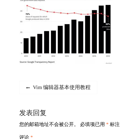
文
Previous
Vim 编辑器基本使用教程
post:
章
导
发表回复
航
您的邮箱地址不会被公开。
必填项已用
*
标注
评论
*