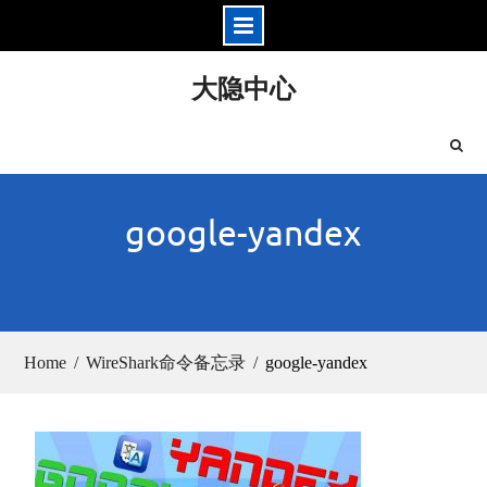
Skip
大隐中心
to
content
google-yandex
Home
WireShark命令备忘录
google-yandex