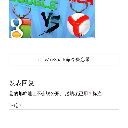
文
Previous
WireShark命令备忘录
章
post:
导
发表回复
航
您的邮箱地址不会被公开。
必填项已用
*
标注
评论
*