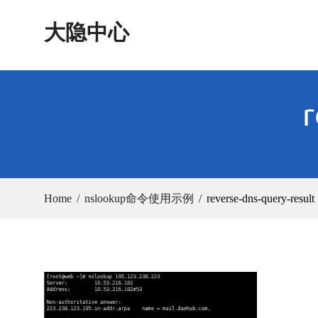
Skip
大隐中心
to
content
r
Home
nslookup命令使用示例
reverse-dns-query-result