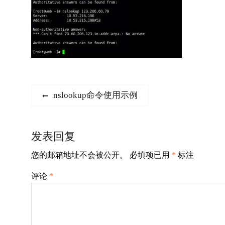
文
Previous
nslookup命令使用示例
post:
章
导
发表回复
航
您的邮箱地址不会被公开。
必填项已用
*
标注
评论
*