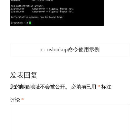
文
Previous
nslookup命令使用示例
章
post:
导
发表回复
航
您的邮箱地址不会被公开。
必填项已用
*
标注
评论
*