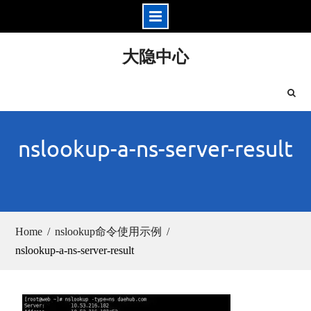
Skip
大隐中心
to
content
nslookup-a-ns-server-result
Home
nslookup命令使用示例
nslookup-a-ns-server-result