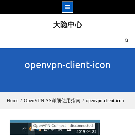
Skip
大隐中心
to
content
openvpn-client-icon
Home
OpenVPN AS详细使用指南
openvpn-client-icon