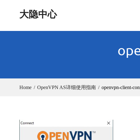
Skip
大隐中心
to
content
ope
Home
OpenVPN AS详细使用指南
openvpn-client-con