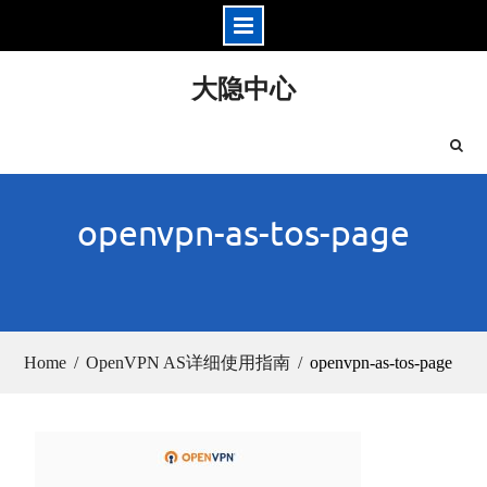
Skip
大隐中心
to
content
openvpn-as-tos-page
Home
OpenVPN AS详细使用指南
openvpn-as-tos-page