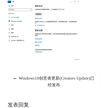
文
Previous
Windows10创意者更新(Creators Update)已
章
post:
经发布
导
航
发表回复