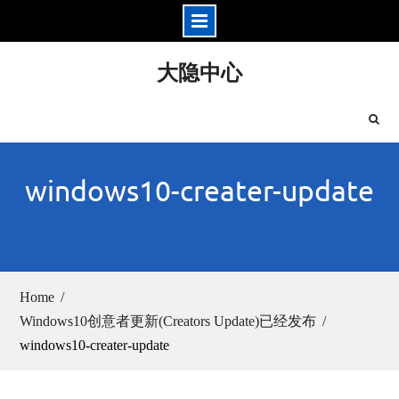
Skip
大隐中心
to
content
windows10-creater-update
Home
Windows10创意者更新(Creators Update)已经发布
windows10-creater-update