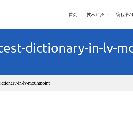
首页
技术经验
编程学
test-dictionary-in-lv-
dictionary-in-lv-mountpoint