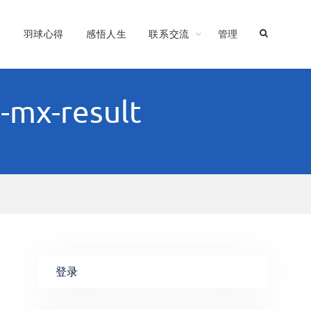
习
羽球心得
感悟人生
联系交流
管理
g-mx-result
登录