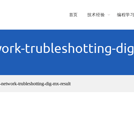
首页
技术经验
编程学
ork-trubleshotting-di
-network-trubleshotting-dig-mx-result