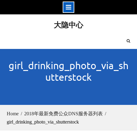
Skip
大隐中心
to
content
girl_drinking_photo_via_sh
utterstock
Home
2018年最新免费公众DNS服务器列表
girl_drinking_photo_via_shutterstock