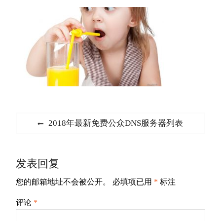
文
Previous
2018年最新免费公众DNS服务器列表
章
post:
导
发表回复
航
您的邮箱地址不会被公开。
必填项已用
*
标注
评论
*