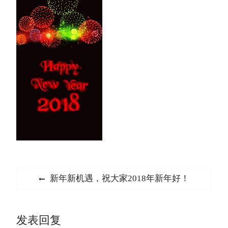
文
Previous
新年新机遇，祝大家2018年新年好！
章
post:
导
发表回复
航