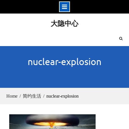
Skip
大隐中心
to
content
nuclear-explosion
Home
简约生活
nuclear-explosion