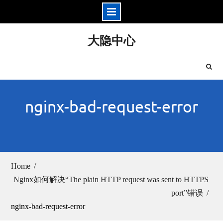
Skip
大隐中心
to
content
nginx-bad-request-error
Home
Nginx如何解决“The plain HTTP request was sent to HTTPS
port”错误
nginx-bad-request-error