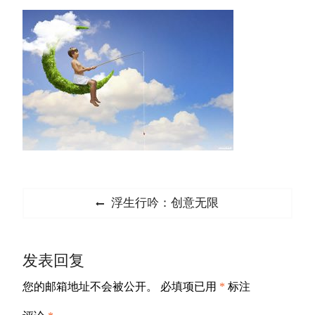
文
Previous
浮生行吟：创意无限
章
post:
导
发表回复
航
您的邮箱地址不会被公开。
必填项已用
*
标注