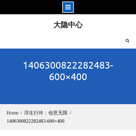
Skip
大隐中心
to
content
1406300822282483-
600×400
Home
浮生行吟：创意无限
1406300822282483-600×400