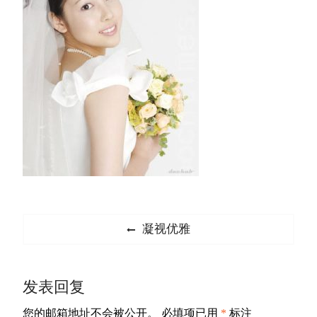
文
Previous
凝视优雅
章
post:
导
发表回复
航
您的邮箱地址不会被公开。
必填项已用
*
标注