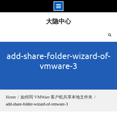
Skip
大隐中心
to
content
add-share-folder-wizard-of-
vmware-3
Home
如何同 VMWaer 客户机共享本地文件夹
add-share-folder-wizard-of-vmware-3