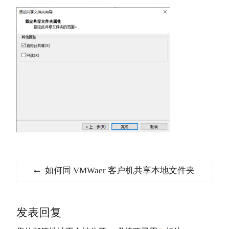
文
Previous
如何同 VMWaer 客户机共享本地文件夹
章
post:
导
发表回复
航