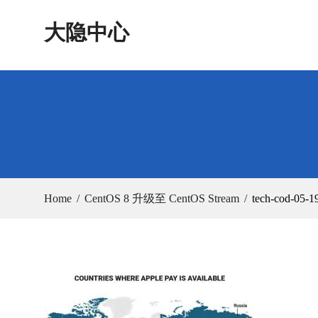
Skip
大隐中心
to
content
Home
CentOS 8 升级至 CentOS Stream
tech-cod-05-1