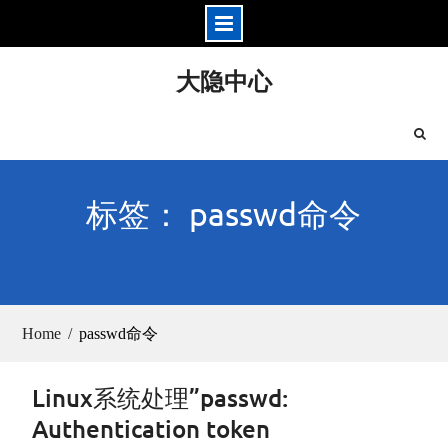
Skip
大隐中心
to
content
标签： passwd命令
Home
passwd命令
Linux系统处理”passwd:
Authentication token