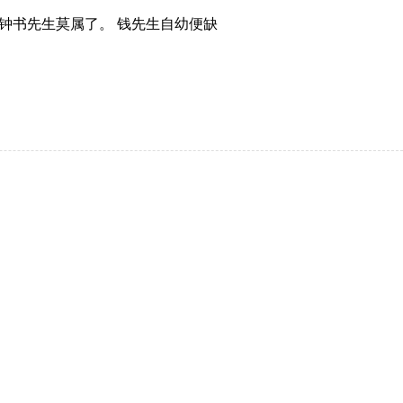
钟书先生莫属了。 钱先生自幼便缺