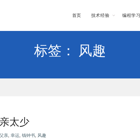
首页
技术经验
编程学
标签： 风趣
亲太少
父亲
,
幸运
,
钱钟书
,
风趣