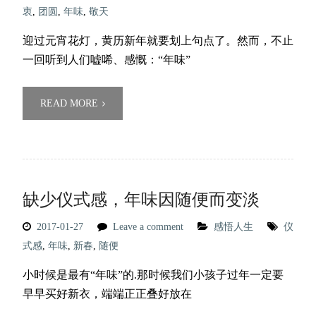
衷
,
团圆
,
年味
,
敬天
迎过元宵花灯，黄历新年就要划上句点了。然而，不止
一回听到人们嘘唏、感慨：“年味”
READ MORE
缺少仪式感，年味因随便而变淡
2017-01-27
Leave a comment
感悟人生
仪
式感
,
年味
,
新春
,
随便
小时候是最有“年味”的.那时候我们小孩子过年一定要
早早买好新衣，端端正正叠好放在