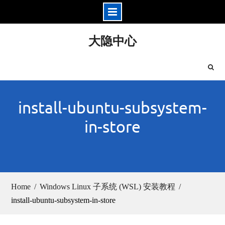
Skip
大隐中心
to
content
install-ubuntu-subsystem-
in-store
Home
Windows Linux 子系统 (WSL) 安装教程
install-ubuntu-subsystem-in-store